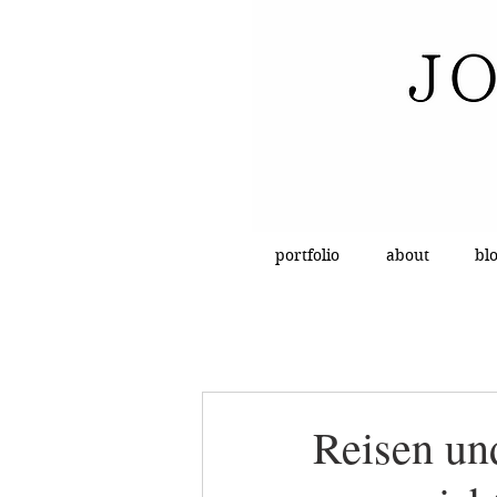
portfolio
about
bl
Reisen un