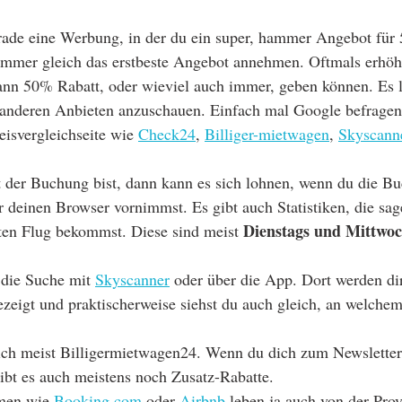
gerade eine Werbung, in der du ein super, hammer Angebot fü
 immer gleich das erstbeste Angebot annehmen. Oftmals erhöh
dann 50% Rabatt, oder wieviel auch immer, geben können. Es l
anderen Anbieten anzuschauen. Einfach mal Google befragen.
eisvergleichseite wie 
Check24
, 
Billiger-mietwagen
, 
Skyscann
t der Buchung bist, dann kann es sich lohnen, wenn du die B
r deinen Browser vornimmst. Es gibt auch Statistiken, die sag
Dienstags und Mittwoc
ten Flug bekommst. Diese sind meist 
 die Suche mit 
Skyscanner
 oder über die App. Dort werden dir
zeigt und praktischerweise siehst du auch gleich, an welche
 ich meist Billigermietwagen24. Wenn du dich zum Newsletter
ibt es auch meistens noch Zusatz-Rabatte.
rmen wie 
Booking.com
 oder 
Airbnb
 leben ja auch von der Provi