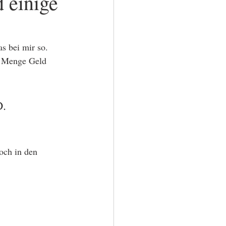
d einige
s bei mir so.
e Menge Geld 
. 
och in den 