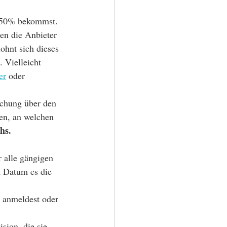
r 50% bekommst. 
en die Anbieter 
ohnt sich dieses 
 Vielleicht 
er
 oder 
uchung über den 
en, an welchen 
hs.
 alle gängigen 
m Datum es die 
 anmeldest oder 
sion, die sie 