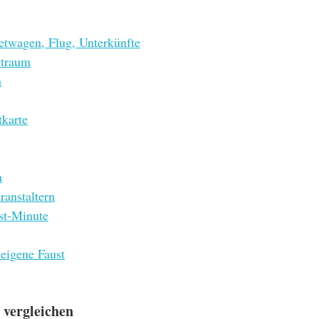
etwagen, Flug, Unterkünfte
itraum
n
tkarte
n
ranstaltern
st-Minute
eigene Faust
e vergleichen