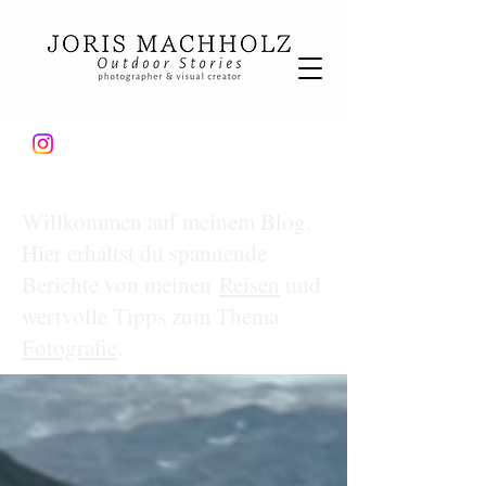
Willkommen auf meinem Blog.
Hier erhältst du spannende
Berichte von meinen
Reisen
und
wertvolle Tipps zum Thema
Fotografie
.