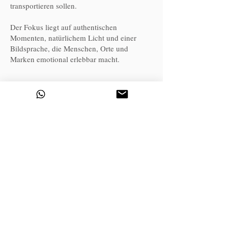
transportieren sollen.
Der Fokus liegt auf authentischen
Momenten, natürlichem Licht und einer
Bildsprache, die Menschen, Orte und
Marken emotional erlebbar macht.
let's work together
Impressum
Datenschutz
AGB
FAQ
© Joris Machholz, 2025