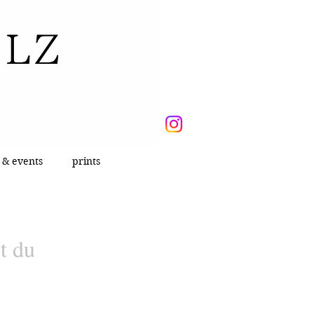
 & events
prints
t du