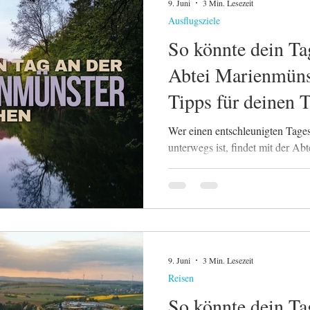
9. Juni
3 Min. Lesezeit
Ausflugsziele
So könnte dein Ta
Abtei Marienmüns
Tipps für deinen 
Wer einen entschleunigten Tage
unterwegs ist, findet mit der Ab
dem man für einige Stunden den 
9. Juni
3 Min. Lesezeit
Reisen
So könnte dein Ta