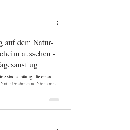
g auf dem Natur-
ieheim aussehen -
Tagesausflug
te sind es häufig, die einen
Natur-Erlebnispfad Nieheim ist
 spektakulärer Attraktionen stehen
chte und die kleinen Details am