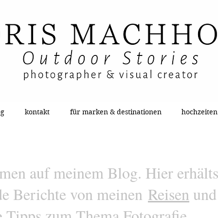
og
kontakt
für marken & destinationen
hochzeiten
en auf meinem Blog. Hier erhälts
de Berichte von meinen
Reisen
und
le Tipps zum Thema
Fotografie
.