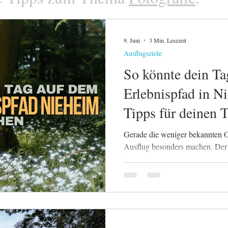
9. Juni
3 Min. Lesezeit
Ausflugsziele
So könnte dein Ta
Erlebnispfad in N
Tipps für deinen 
Gerade die weniger bekannten Or
Ausflug besonders machen. Der 
für mich genau so ein Ort. Statt
hier die Landschaft, ihre Geschi
Wegesrand im Mittelpunkt.