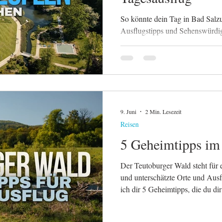
So könnte dein Tag in Bad Salzu
Ausflugstipps und Sehenswürdig
9. Juni
2 Min. Lesezeit
Reisen
5 Geheimtipps im
Der Teutoburger Wald steht für 
und unterschätzte Orte und Ausfl
ich dir 5 Geheimtipps, die du dir
Teutoburger Wald unbedingt absp