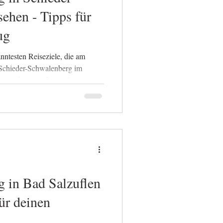
ehen - Tipps für
ug
nntesten Reiseziele, die am
 Schieder-Schwalenberg im
gegebirge ist für mich genau so
ur, historische Bauwerke und
nander. Wer einen
ug sucht, kann hier problemlos
 diesem Beitrag erfährst du
g in Bad Salzuflen
ür deinen