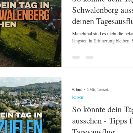
Schwalenberg auss
deinen Tagesausfl
Manchmal sind es nicht die beka
längsten in Erinnerung bleiben.
Naturpark Teutoburger Wald / Eg
ein Ort. Hier treffen ruhige Nat
beeindruckende Ausblicke aufei
abwechslungsreichen Tagesausfl
einen ganzen Tag verbringen. In
wertvolle TIpps.
9. Juni
3 Min. Lesezeit
Reisen
So könnte dein Ta
aussehen - Tipps f
Tagesausflug