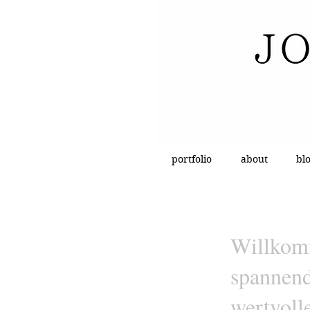
portfolio
about
bl
Willkomm
spannen
wertvol