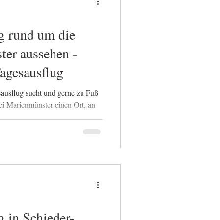
g rund um die
ter aussehen -
Tagesausflug
sausflug sucht und gerne zu Fuß
tei Marienmünster einen Ort, an
Alltag hinter sich lassen kann.
g in Schieder-